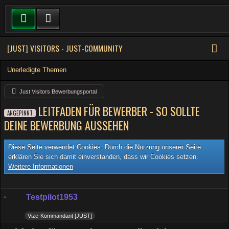
[JUST] VISITORS - JUST-COMMUNITY
Unerledigte Themen
Just Visitors Bewerbungsportal
LEITFADEN FÜR BEWERBER - SO SOLLTE
ANGEPINNT
DEINE BEWERBUNG AUSSEHEN
Diese Seite verwendet Cookies. Durch die Nutzung unserer Seite
erklären Sie sich damit einverstanden, dass wir Cookies setzen.
Weitere Informationen
Testpilot1953
Vize-Kommandant [JUST]