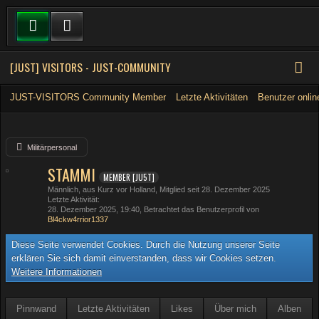
[JUST] VISITORS - JUST-COMMUNITY
JUST-VISITORS Community Member
Letzte Aktivitäten
Benutzer onlin
Militärpersonal
STAMMI
MEMBER [JU5T]
Männlich
aus Kurz vor Holland
Mitglied seit 28. Dezember 2025
Letzte Aktivität
28. Dezember 2025, 19:40
, Betrachtet das Benutzerprofil von
Bl4ckw4rrior1337
Diese Seite verwendet Cookies. Durch die Nutzung unserer Seite
erklären Sie sich damit einverstanden, dass wir Cookies setzen.
Weitere Informationen
Pinnwand
Letzte Aktivitäten
Likes
Über mich
Alben