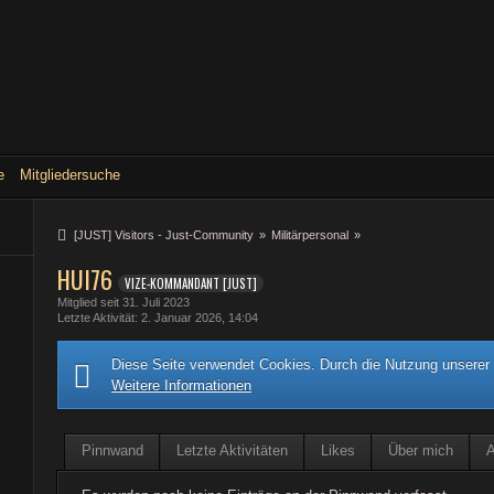
e
Mitgliedersuche
[JUST] Visitors - Just-Community
»
Militärpersonal
»
HUI76
VIZE-KOMMANDANT [JUST]
Mitglied seit 31. Juli 2023
Letzte Aktivität
2. Januar 2026, 14:04
Diese Seite verwendet Cookies. Durch die Nutzung unserer S
Weitere Informationen
Pinnwand
Letzte Aktivitäten
Likes
Über mich
A