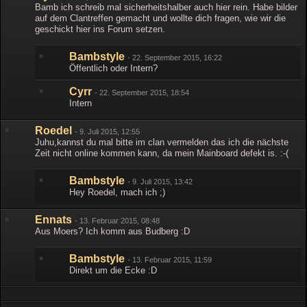
Bamb ich schreib mal sicherheitshalber auch hier rein. Habe bilder
auf dem Clantreffen gemacht und wollte dich fragen, wie wir die
geschickt hier ins Forum setzen.
Bambstyle
-
22. September 2015, 16:22
Öffentlich oder Intern?
Cyrr
-
22. September 2015, 18:54
Intern
Roedel
-
9. Juli 2015, 12:55
Juhu,kannst du mal bitte im clan vermelden das ich die nächste
Zeit nicht online kommen kann, da mein Mainboard defekt is. :-(
Bambstyle
-
9. Juli 2015, 13:42
Hey Roedel, mach ich ;)
Ennats
-
13. Februar 2015, 08:48
Aus Moers? Ich komm aus Budberg :D
Bambstyle
-
13. Februar 2015, 11:59
Direkt um die Ecke :D