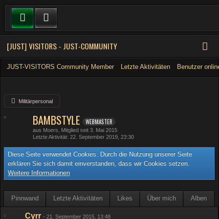
[JUST] VISITORS - JUST-COMMUNITY
JUST-VISITORS Community Member
Letzte Aktivitäten
Benutzer onlin
Militärpersonal
BAMBSTYLE
WEBMASTER
aus Moers
Mitglied seit 3. Mai 2015
Letzte Aktivität
22. September 2019, 23:30
Diese Seite verwendet Cookies. Durch die Nutzung unserer Seite
erklären Sie sich damit einverstanden, dass wir Cookies setzen.
Weitere Informationen
Pinnwand
Letzte Aktivitäten
Likes
Über mich
Alben
Cyrr
-
21. September 2015, 13:48