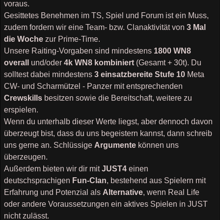
voraus.
Gesittetes Benehmen im TS, Spiel und Forum ist ein Muss,
zudem fordern wir eine Team- bzw. Clanaktivität von
3 Mal
die Woche
zur Prime-Time.
Unsere Raiting-Vorgaben sind mindestens
1800 WN8
overall
und/oder
4k WN8 kombiniert
(Gesamt + 30t). Du
solltest dabei mindestens
3 einsatzbereite Stufe 10
Meta
CW- und Scharmützel - Panzer mit entsprechenden
Crewskills
besitzen sowie die Bereitschaft, weitere zu
erspielen.
Wenn du unterhalb dieser Werte liegst, aber dennoch davon
überzeugt bist, dass du uns begeistern kannst, dann schreib
uns gerne an. Schlüssige
Argumente
können uns
überzeugen.
Außerdem bieten wir dir mit
JUST4
einen
deutschsprachigen
Fun-Clan
, bestehend aus Spielern mit
Erfahrung und Potenzial als
Alternative
, wenn Real Life
oder andere Voraussetzungen ein aktives Spielen in JUST
nicht zulässt.