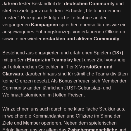
Jahren
fester Bestandteil der
deutschen Community
und
streben Ziele ganz nach dem "Schuster, bleib bei deinem
Leisten"-Prinzip an. Erfolgreiche Teilnahme an den
vergangenen
Kampagnen
sprechen ebenso für uns wie ein
ausgewogenes Führungskonzept von erfahrenen Offizieren
sowie einer wieder
erstarkten und aktiven Community
.
Bestehend aus engagierten und erfahrenen Spielern
(18+)
mit großem
Ehrgeiz im Teamplay
liegt unser Ziel vorrangig
auf erfolgreichen Gefechten in Tier X V
orstößen und
Clanwars
, darüber hinaus sind für sämtliche Teamaktivitäten
keine Grenzen gesetzt. Als Bonus erfreuen sich Member der
Community an den jährlichen JUST-Geburtstag- und
Weihnachtsturnieren, mit tollen Preisen.
Wir zeichnen uns auch durch eine klare flache Struktur aus,
in welcher die Kommandanten und Offiziere im Sinne der
Ziele und Member operieren. Neben dem spielerischen
Erfolg liegen uns vor allem das
Zwischenmenschliche
und