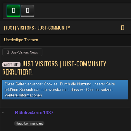
[JUST] VISITORS - JUST-COMMUNITY
Unerledigte Themen
Just-Visitors News
JUST VISITORS | JUST-COMMUNITY
ANGEPINNT
REKRUTIERT!
Diese Seite verwendet Cookies. Durch die Nutzung unserer Seite
erklären Sie sich damit einverstanden, dass wir Cookies setzen.
Weitere Informationen
Bl4ckw4rrior1337
Hauptkommandant