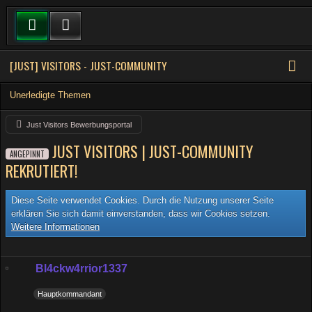
[JUST] VISITORS - JUST-COMMUNITY
Unerledigte Themen
Just Visitors Bewerbungsportal
JUST VISITORS | JUST-COMMUNITY
ANGEPINNT
REKRUTIERT!
Diese Seite verwendet Cookies. Durch die Nutzung unserer Seite
erklären Sie sich damit einverstanden, dass wir Cookies setzen.
Weitere Informationen
Bl4ckw4rrior1337
Hauptkommandant