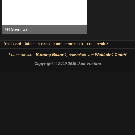
M4 Sherman
Bambstyle -
25. Mai 2015, 15:10
19.205
0
0
Dashboard
Datenschutzerklärung
Impressum
Teamspeak 3
Forensoftware:
Burning Board®
, entwickelt von
WoltLab® GmbH
Copyright © 2009-2015 Just-Visitors