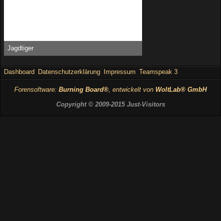
Jagdtiger
Bambstyle -
25. Mai 2015, 15:08
17.926
0
0
Dashboard
Datenschutzerklärung
Impressum
Teamspeak 3
Forensoftware:
Burning Board®
, entwickelt von
WoltLab® GmbH
Copyright © 2009-2015 Just-Visitors