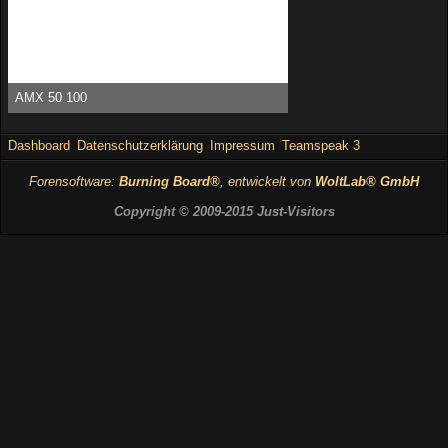
AMX 50 100
Bambstyle -
25. Mai 2015, 05:08
13.791
0
0
Dashboard
Datenschutzerklärung
Impressum
Teamspeak 3
Forensoftware:
Burning Board®
, entwickelt von
WoltLab® GmbH
Copyright © 2009-2015 Just-Visitors