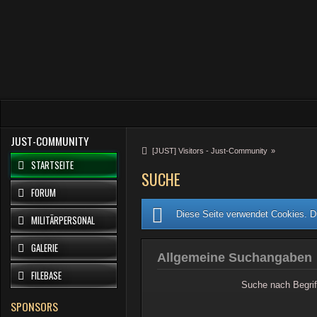
JUST-COMMUNITY
[JUST] Visitors - Just-Community
»
STARTSEITE
SUCHE
FORUM
Diese Seite verwendet Cookies. Du
MILITÄRPERSONAL
GALERIE
Allgemeine Suchangaben
FILEBASE
Suche nach Begrif
SPONSORS