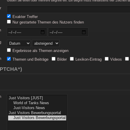
Geben Sie einen oder mehrere Begriffe ein. Ein Begriff muss mindestens vier Zeichen la
r
Exakter Treffer
Nur gestartete Themen des Nutzers finden
m
g
Ergebnisse als Themen anzeigen
n
Themen und Beiträge
Bilder
Lexikon-Eintrag
Videos
CAPTCHA“)
n