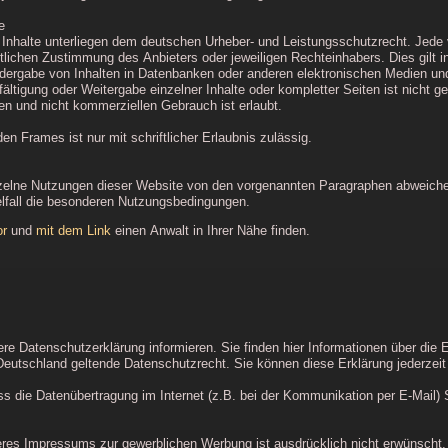
e
en Inhalte unterliegen dem deutschen Urheber- und Leistungsschutzrecht. Jed
ftlichen Zustimmung des Anbieters oder jeweiligen Rechteinhabers. Dies gilt i
dergabe von Inhalten in Datenbanken oder anderen elektronischen Medien und 
ältigung oder Weitergabe einzelner Inhalte oder kompletter Seiten ist nicht ge
ten und nicht kommerziellen Gebrauch ist erlaubt.
en Frames ist nur mit schriftlicher Erlaubnis zulässig.
elne Nutzungen dieser Website von den vorgenannten Paragraphen abweichen,
zelfall die besonderen Nutzungsbedingungen.
or
und
mit dem Link
einen Anwalt in Ihrer Nähe finden.
re Datenschutzerklärung informieren. Sie finden hier Informationen über die
Deutschland geltende Datenschutzrecht. Sie können diese Erklärung jederzeit
ss die Datenübertragung im Internet (z.B. bei der Kommunikation per E-Mail) 
s Impressums zur gewerblichen Werbung ist ausdrücklich nicht erwünscht, es s