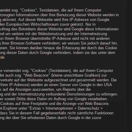
wendet sog. "Cookies", Textdateien, die auf Ihrem Computer
rzeugten Informationen über Ihre Benutzung dieser Website werden in
 aktiviert. Auf dieser Webseite wird Ihre IP-Adresse von Google
den Europäischen Wirtschaftsraum zuvor gekürzt. Nur in
uftrag des Betreibers dieser Website wird Google diese Informationen
nd um weitere mit der Websitenutzung und der Internetnutzung
n Ihrem Browser übermittelte IP-Adresse wird nicht mit anderen
hrer Browser-Software verhindern; wir weisen Sie jedoch darauf hin,
nnen. Sie können darüber hinaus die Erfassung der durch das Cookie
tung dieser Daten durch Google verhindern, indem sie das unter dem
=de
 verwendet sog. "Cookies" (Textdateien), die auf Ihrem Computer
et auch sog. "Web Beacons" (kleine unsichtbare Grafiken) zur
erkehr auf der Webseite aufgezeichnet und gesammelt werden. Die
 Ihrer IP-Adresse) werden an einen Server von Google in den USA
ck auf die Anzeigen auszuwerten, um Reports über die
g und der Internetnutzung verbundene Dienstleistungen zu erbringen.
er soweit Dritte diese Daten im Auftrag von Google verarbeiten.
n Cookies auf Ihrer Festplatte und die Anzeige von Web Beacons
t-Explorer unter "Extras > Internetoptionen > Datenschutz >
 dass Sie in diesem Fall gegebenenfalls nicht sämtliche Funktionen
ung der über Sie erhobenen Daten durch Google in der zuvor