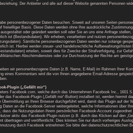
sbeziehung. Der Anbieter und alle auf dieser Website genannten Personen wi
be personenbezogener Daten besuchen. Soweit auf unseren Seiten personen
auf freiwilliger Basis. Diese Daten werden ohne Ihre ausdrückliche Zustimmun
ch ausgestaltet oder geändert werden soll oder Sie an uns eine Anfrage stell
rlich ist (Bestandsdaten). Wir erheben, verarbeiten und nutzen personenbezog
ungsdaten). Sämtliche personenbezogenen Daten werden nur solange gespeich
erlich ist. Hierbei werden steuer- und handelsrechtliche Aufbewahrungsfristen
Bestandsdaten) erteilen, soweit dies für Zwecke der Strafverfolgung, zur Gefa
litärischen Abschirmdienstes oder zur Durchsetzung der Rechte am geistigen
eben wir personenbezogene Daten (z.B. Name, E-Mail) im Rahmen Ihrer Komm
hung eines Kommentars wird die von Ihnen angegebene Email-Adresse gespeicher
ben.
ok-Plugin („Gefällt mir“)
eters Facebook.com, welche durch das Unternehmen Facebook Inc., 1601 S. C
er das Facebook-Plugin („Gefällt mir“-Button) installiert ist, werden hiermit 
Übermittlung an Ihren Browser durchgeführt wird, damit das Plugin auf der W
 Daten an die Facebook-Server weitergeleitet, welche Informationen über Ih
e, dass die Nutzungsdaten Ihrem persönlichen Facebook-Account zugeordnet
Nutzer aktiv das Facebook-Plugin nutzen (z.B. durch das Klicken auf den „Ge
t übertragen und veröffentlicht. Dies können Sie nur durch vorheriges Au
tennutzung durch Facebook entnehmen Sie bitte den datenschutzrechtlichen