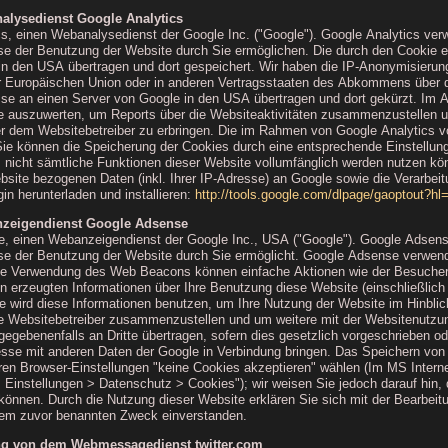
alysedienst Google Analytics
s, einen Webanalysedienst der Google Inc. ("Google"). Google Analytics ver
se der Benutzung der Website durch Sie ermöglichen. Die durch den Cookie e
in den USA übertragen und dort gespeichert. Wir haben die IP-Anonymisierung
er Europäischen Union oder in anderen Vertragsstaaten des Abkommens über 
sse an einen Server von Google in den USA übertragen und dort gekürzt. Im A
e auszuwerten, um Reports über die Websiteaktivitäten zusammenzustellen u
 dem Websitebetreiber zu erbringen. Die im Rahmen von Google Analytics vo
 können die Speicherung der Cookies durch eine entsprechende Einstellung I
s nicht sämtliche Funktionen dieser Website vollumfänglich werden nutzen kö
bsite bezogenen Daten (inkl. Ihrer IP-Adresse) an Google sowie die Verarbei
in herunterladen und installieren:
http://tools.google.com/dlpage/gaoptout?hl
nzeigendienst Google Adsense
, einen Webanzeigendienst der Google Inc., USA ("Google"). Google Adsense
se der Benutzung der Website durch Sie ermöglicht. Google Adsense verwend
ie Verwendung des Web Beacons können einfache Aktionen wie der Besucherv
erzeugten Informationen über Ihre Benutzung diese Website (einschließlich
le wird diese Informationen benutzen, um Ihre Nutzung der Website im Hinbli
ie Websitebetreiber zusammenzustellen und um weitere mit der Websitenutzun
egebenenfalls an Dritte übertragen, sofern dies gesetzlich vorgeschrieben od
resse mit anderen Daten der Google in Verbindung bringen. Das Speichern vo
hren Browser-Einstellungen "keine Cookies akzeptieren" wählen (Im MS Interne
 > Einstellungen > Datenschutz > Cookies"); wir weisen Sie jedoch darauf hin,
 können. Durch die Nutzung dieser Website erklären Sie sich mit der Bearbeit
dem zuvor benannten Zweck einverstanden.
ung von dem Webmessagedienst twitter.com