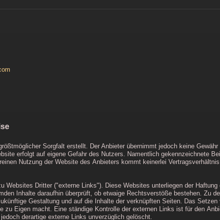
com
ise
rößtmöglicher Sorgfalt erstellt. Der Anbieter übernimmt jedoch keine Gewähr für
ebsite erfolgt auf eigene Gefahr des Nutzers. Namentlich gekennzeichnete Be
 reinen Nutzung der Website des Anbieters kommt keinerlei Vertragsverhält
 Websites Dritter ("externe Links"). Diese Websites unterliegen der Haftung de
emden Inhalte daraufhin überprüft, ob etwaige Rechtsverstöße bestehen. Zu de
 zukünftige Gestaltung und auf die Inhalte der verknüpften Seiten. Das Setzen 
e zu Eigen macht. Eine ständige Kontrolle der externen Links ist für den An
edoch derartige externe Links unverzüglich gelöscht.