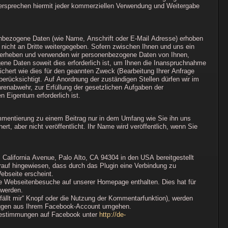
dersprechen hiermit jeder kommerziellen Verwendung und Weitergabe
bezogene Daten (wie Name, Anschrift oder E-Mail Adresse) erhoben
g nicht an Dritte weitergegeben. Sofern zwischen Ihnen und uns ein
en, erheben und verwenden wir personenbezogene Daten von Ihnen,
ene Daten soweit dies erforderlich ist, um Ihnen die Inanspruchnahme
ert wie dies für den geannten Zweck (Bearbeitung Ihrer Anfrage
 berücksichtigt. Auf Anordnung der zuständigen Stellen dürfen wir im
hrenabwehr, zur Erfüllung der gesetzlichen Aufgaben der
 Eigentum erforderlich ist.
entierung zu einem Beitrag nur in dem Umfang wie Sie ihn uns
t, aber nicht veröffentlicht. Ihr Name wird veröffentlich, wenn Sie
alifornia Avenue, Palo Alto, CA 94304 in den USA bereitgestellt
darauf hingewiesen, dass durch das Plugin eine Verbindung zu
ebseite erscheint.
re Webseitenbesuche auf unserer Homepage enthalten. Dies hat für
 werden.
fällt mir“ Knopf oder die Nutzung der Kommentarfunktion), werden
sloggen aus Ihrem Facebook-Account umgehen.
 Bestimmungen auf Facebook unter
http://de-