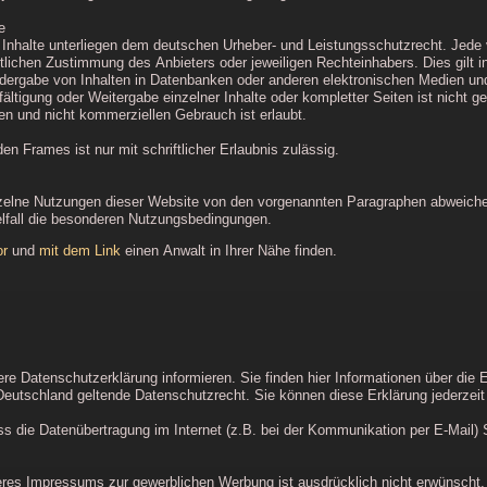
e
en Inhalte unterliegen dem deutschen Urheber- und Leistungsschutzrecht. Jed
ftlichen Zustimmung des Anbieters oder jeweiligen Rechteinhabers. Dies gilt i
dergabe von Inhalten in Datenbanken oder anderen elektronischen Medien und 
ältigung oder Weitergabe einzelner Inhalte oder kompletter Seiten ist nicht ge
ten und nicht kommerziellen Gebrauch ist erlaubt.
en Frames ist nur mit schriftlicher Erlaubnis zulässig.
elne Nutzungen dieser Website von den vorgenannten Paragraphen abweichen,
zelfall die besonderen Nutzungsbedingungen.
or
und
mit dem Link
einen Anwalt in Ihrer Nähe finden.
re Datenschutzerklärung informieren. Sie finden hier Informationen über die
Deutschland geltende Datenschutzrecht. Sie können diese Erklärung jederzeit
ss die Datenübertragung im Internet (z.B. bei der Kommunikation per E-Mail) 
s Impressums zur gewerblichen Werbung ist ausdrücklich nicht erwünscht, es s