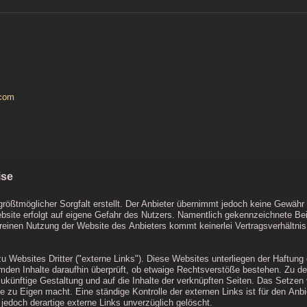
com
ise
rößtmöglicher Sorgfalt erstellt. Der Anbieter übernimmt jedoch keine Gewähr für
ebsite erfolgt auf eigene Gefahr des Nutzers. Namentlich gekennzeichnete Be
 reinen Nutzung der Website des Anbieters kommt keinerlei Vertragsverhält
 Websites Dritter ("externe Links"). Diese Websites unterliegen der Haftung de
emden Inhalte daraufhin überprüft, ob etwaige Rechtsverstöße bestehen. Zu de
 zukünftige Gestaltung und auf die Inhalte der verknüpften Seiten. Das Setzen 
e zu Eigen macht. Eine ständige Kontrolle der externen Links ist für den An
edoch derartige externe Links unverzüglich gelöscht.