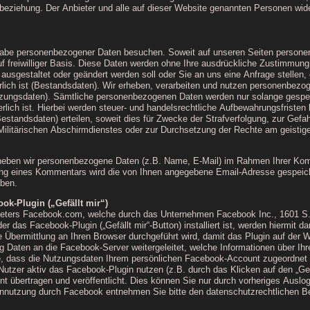
sbeziehung. Der Anbieter und alle auf dieser Website genannten Personen wi
be personenbezogener Daten besuchen. Soweit auf unseren Seiten personen
auf freiwilliger Basis. Diese Daten werden ohne Ihre ausdrückliche Zustimmun
ch ausgestaltet oder geändert werden soll oder Sie an uns eine Anfrage stell
rlich ist (Bestandsdaten). Wir erheben, verarbeiten und nutzen personenbezog
ungsdaten). Sämtliche personenbezogenen Daten werden nur solange gespeich
erlich ist. Hierbei werden steuer- und handelsrechtliche Aufbewahrungsfristen
Bestandsdaten) erteilen, soweit dies für Zwecke der Strafverfolgung, zur Gefa
litärischen Abschirmdienstes oder zur Durchsetzung der Rechte am geistigen
eben wir personenbezogene Daten (z.B. Name, E-Mail) im Rahmen Ihrer Komm
hung eines Kommentars wird die von Ihnen angegebene Email-Adresse gespeicher
ben.
ok-Plugin („Gefällt mir“)
eters Facebook.com, welche durch das Unternehmen Facebook Inc., 1601 S. C
er das Facebook-Plugin („Gefällt mir“-Button) installiert ist, werden hiermit 
Übermittlung an Ihren Browser durchgeführt wird, damit das Plugin auf der W
 Daten an die Facebook-Server weitergeleitet, welche Informationen über Ih
e, dass die Nutzungsdaten Ihrem persönlichen Facebook-Account zugeordnet
Nutzer aktiv das Facebook-Plugin nutzen (z.B. durch das Klicken auf den „Ge
t übertragen und veröffentlicht. Dies können Sie nur durch vorheriges Au
tennutzung durch Facebook entnehmen Sie bitte den datenschutzrechtlichen