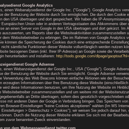
alysedienst Google Analytics
s, einen Webanalysedienst der Google Inc. ("Google"). Google Analytics ver
se der Benutzung der Website durch Sie ermöglichen. Die durch den Cookie e
in den USA übertragen und dort gespeichert. Wir haben die IP-Anonymisierung
er Europäischen Union oder in anderen Vertragsstaaten des Abkommens über 
sse an einen Server von Google in den USA übertragen und dort gekürzt. Im A
e auszuwerten, um Reports über die Websiteaktivitäten zusammenzustellen u
 dem Websitebetreiber zu erbringen. Die im Rahmen von Google Analytics vo
 können die Speicherung der Cookies durch eine entsprechende Einstellung I
s nicht sämtliche Funktionen dieser Website vollumfänglich werden nutzen kö
bsite bezogenen Daten (inkl. Ihrer IP-Adresse) an Google sowie die Verarbei
in herunterladen und installieren:
http://tools.google.com/dlpage/gaoptout?hl
nzeigendienst Google Adsense
, einen Webanzeigendienst der Google Inc., USA ("Google"). Google Adsense
se der Benutzung der Website durch Sie ermöglicht. Google Adsense verwend
ie Verwendung des Web Beacons können einfache Aktionen wie der Besucherv
erzeugten Informationen über Ihre Benutzung diese Website (einschließlich
le wird diese Informationen benutzen, um Ihre Nutzung der Website im Hinbli
ie Websitebetreiber zusammenzustellen und um weitere mit der Websitenutzun
egebenenfalls an Dritte übertragen, sofern dies gesetzlich vorgeschrieben od
resse mit anderen Daten der Google in Verbindung bringen. Das Speichern vo
hren Browser-Einstellungen "keine Cookies akzeptieren" wählen (Im MS Interne
 > Einstellungen > Datenschutz > Cookies"); wir weisen Sie jedoch darauf hin,
 können. Durch die Nutzung dieser Website erklären Sie sich mit der Bearbeit
dem zuvor benannten Zweck einverstanden.
ung von dem Webmessagedienst twitter.com