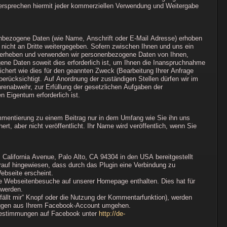
dersprechen hiermit jeder kommerziellen Verwendung und Weitergabe
bezogene Daten (wie Name, Anschrift oder E-Mail Adresse) erhoben
g nicht an Dritte weitergegeben. Sofern zwischen Ihnen und uns ein
en, erheben und verwenden wir personenbezogene Daten von Ihnen,
ene Daten soweit dies erforderlich ist, um Ihnen die Inanspruchnahme
ert wie dies für den geannten Zweck (Bearbeitung Ihrer Anfrage
 berücksichtigt. Auf Anordnung der zuständigen Stellen dürfen wir im
hrenabwehr, zur Erfüllung der gesetzlichen Aufgaben der
 Eigentum erforderlich ist.
entierung zu einem Beitrag nur in dem Umfang wie Sie ihn uns
t, aber nicht veröffentlicht. Ihr Name wird veröffentlich, wenn Sie
alifornia Avenue, Palo Alto, CA 94304 in den USA bereitgestellt
darauf hingewiesen, dass durch das Plugin eine Verbindung zu
ebseite erscheint.
re Webseitenbesuche auf unserer Homepage enthalten. Dies hat für
 werden.
fällt mir“ Knopf oder die Nutzung der Kommentarfunktion), werden
sloggen aus Ihrem Facebook-Account umgehen.
 Bestimmungen auf Facebook unter
http://de-