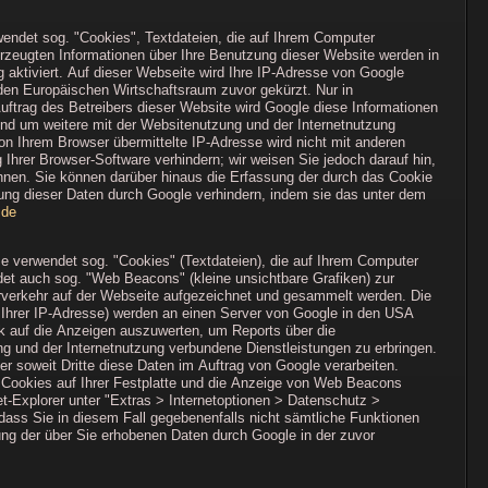
wendet sog. "Cookies", Textdateien, die auf Ihrem Computer
rzeugten Informationen über Ihre Benutzung dieser Website werden in
 aktiviert. Auf dieser Webseite wird Ihre IP-Adresse von Google
den Europäischen Wirtschaftsraum zuvor gekürzt. Nur in
uftrag des Betreibers dieser Website wird Google diese Informationen
nd um weitere mit der Websitenutzung und der Internetnutzung
n Ihrem Browser übermittelte IP-Adresse wird nicht mit anderen
hrer Browser-Software verhindern; wir weisen Sie jedoch darauf hin,
nnen. Sie können darüber hinaus die Erfassung der durch das Cookie
tung dieser Daten durch Google verhindern, indem sie das unter dem
=de
 verwendet sog. "Cookies" (Textdateien), die auf Ihrem Computer
et auch sog. "Web Beacons" (kleine unsichtbare Grafiken) zur
erkehr auf der Webseite aufgezeichnet und gesammelt werden. Die
 Ihrer IP-Adresse) werden an einen Server von Google in den USA
ck auf die Anzeigen auszuwerten, um Reports über die
g und der Internetnutzung verbundene Dienstleistungen zu erbringen.
er soweit Dritte diese Daten im Auftrag von Google verarbeiten.
n Cookies auf Ihrer Festplatte und die Anzeige von Web Beacons
t-Explorer unter "Extras > Internetoptionen > Datenschutz >
 dass Sie in diesem Fall gegebenenfalls nicht sämtliche Funktionen
ung der über Sie erhobenen Daten durch Google in der zuvor