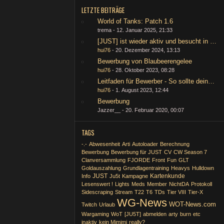
LETZTE BEITRÄGE
World of Tanks: Patch 1.6
trema -
12. Januar 2025, 21:33
[JUST] ist wieder aktiv und besucht in Zuk
hui76
-
20. Dezember 2024, 13:13
Bewerbung von Blaubeerengelee
hui76
-
28. Oktober 2023, 08:28
Leitfaden für Bewerber - So sollte deine 
hui76
-
1. August 2023, 12:44
Bewerbung
Jazzer__ -
20. Februar 2020, 00:07
TAGS
-.-
Abwesenheit
Arti
Autoloader
Berechnung
Bewerbung
Bewerbung für JUST
CV
CW Season 7
Clanversammlung
FJORDE
Front
Fun
GLT
Goldauszahlung
Grundlagentraining
Heavys
Hulldown
JUST
Kartenkunde
Info
Ju5t
Kampagne
Lesenswert !
Lights
Meds
Member
NichtDA
Protokoll
Sidescraping
Stream
T22
T6
TDs
Tier VIII
Tier-X
WG-News
WOT-News.com
Twitch
Urlaub
Wargaming
WoT
[JU5T]
abmelden
arty
burn
etc
inaktiv
kein Mimimi
really?