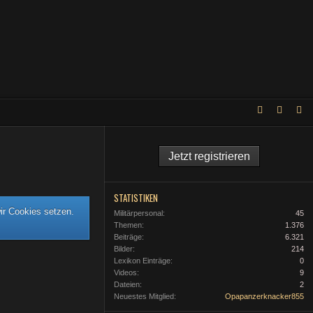
Jetzt registrieren
STATISTIKEN
ir Cookies setzen.
Militärpersonal
45
Themen
1.376
Beiträge
6.321
Bilder
214
Lexikon Einträge
0
Videos
9
Dateien
2
Neuestes Mitglied
Opapanzerknacker855