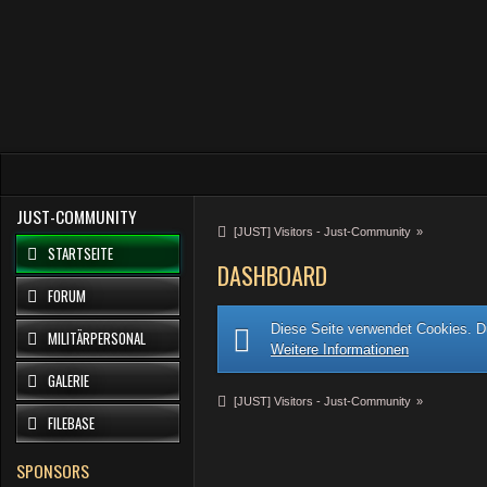
JUST-COMMUNITY
[JUST] Visitors - Just-Community
»
STARTSEITE
DASHBOARD
FORUM
Diese Seite verwendet Cookies. Du
MILITÄRPERSONAL
Weitere Informationen
GALERIE
[JUST] Visitors - Just-Community
»
FILEBASE
SPONSORS