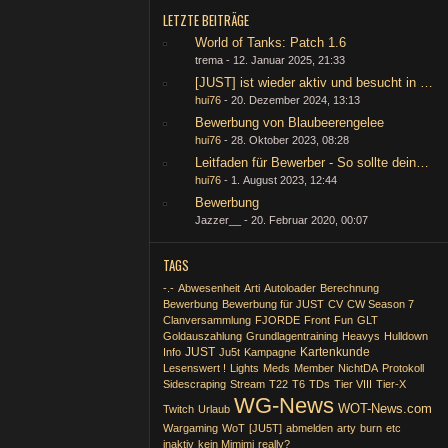
LETZTE BEITRÄGE
World of Tanks: Patch 1.6
trema -
12. Januar 2025, 21:33
[JUST] ist wieder aktiv und besucht in Zuk
hui76
-
20. Dezember 2024, 13:13
Bewerbung von Blaubeerengelee
hui76
-
28. Oktober 2023, 08:28
Leitfaden für Bewerber - So sollte deine 
hui76
-
1. August 2023, 12:44
Bewerbung
Jazzer__ -
20. Februar 2020, 00:07
TAGS
-.-
Abwesenheit
Arti
Autoloader
Berechnung
Bewerbung
Bewerbung für JUST
CV
CW Season 7
Clanversammlung
FJORDE
Front
Fun
GLT
Goldauszahlung
Grundlagentraining
Heavys
Hulldown
JUST
Kartenkunde
Info
Ju5t
Kampagne
Lesenswert !
Lights
Meds
Member
NichtDA
Protokoll
Sidescraping
Stream
T22
T6
TDs
Tier VIII
Tier-X
WG-News
WOT-News.com
Twitch
Urlaub
Wargaming
WoT
[JU5T]
abmelden
arty
burn
etc
inaktiv
kein Mimimi
really?