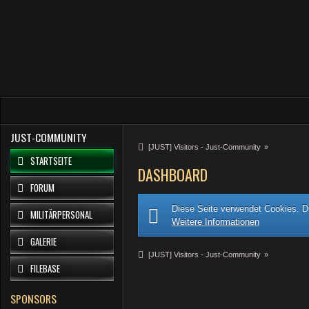
JUST-COMMUNITY
[JUST] Visitors - Just-Community
»
STARTSEITE
DASHBOARD
FORUM
Diese Seite verwendet Cookies. Du
MILITÄRPERSONAL
Weitere Informationen
GALERIE
[JUST] Visitors - Just-Community
»
FILEBASE
SPONSORS