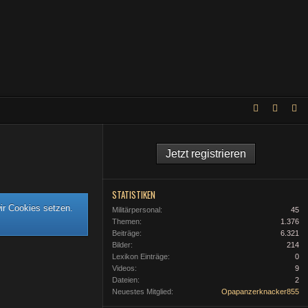
Jetzt registrieren
STATISTIKEN
ir Cookies setzen.
Militärpersonal
45
Themen
1.376
Beiträge
6.321
Bilder
214
Lexikon Einträge
0
Videos
9
Dateien
2
Neuestes Mitglied
Opapanzerknacker855