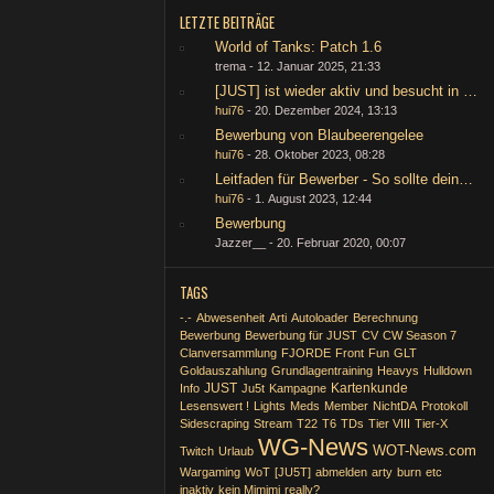
LETZTE BEITRÄGE
World of Tanks: Patch 1.6
trema -
12. Januar 2025, 21:33
[JUST] ist wieder aktiv und besucht in Zuk
hui76
-
20. Dezember 2024, 13:13
Bewerbung von Blaubeerengelee
hui76
-
28. Oktober 2023, 08:28
Leitfaden für Bewerber - So sollte deine 
hui76
-
1. August 2023, 12:44
Bewerbung
Jazzer__ -
20. Februar 2020, 00:07
TAGS
-.-
Abwesenheit
Arti
Autoloader
Berechnung
Bewerbung
Bewerbung für JUST
CV
CW Season 7
Clanversammlung
FJORDE
Front
Fun
GLT
Goldauszahlung
Grundlagentraining
Heavys
Hulldown
JUST
Kartenkunde
Info
Ju5t
Kampagne
Lesenswert !
Lights
Meds
Member
NichtDA
Protokoll
Sidescraping
Stream
T22
T6
TDs
Tier VIII
Tier-X
WG-News
WOT-News.com
Twitch
Urlaub
Wargaming
WoT
[JU5T]
abmelden
arty
burn
etc
inaktiv
kein Mimimi
really?