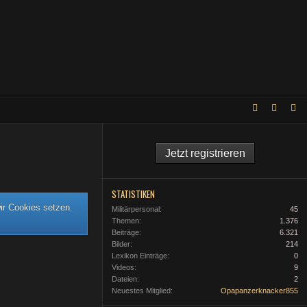
Jetzt registrieren
STATISTIKEN
ir Cookies setzen.
Militärpersonal
45
Themen
1.376
Beiträge
6.321
Bilder
214
Lexikon Einträge
0
Videos
9
Dateien
2
Neuestes Mitglied
Opapanzerknacker855