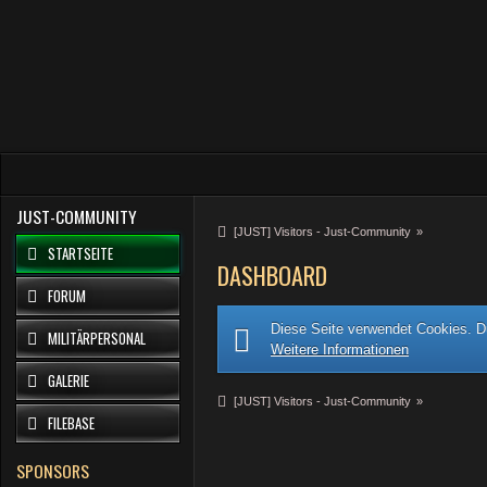
JUST-COMMUNITY
[JUST] Visitors - Just-Community
»
STARTSEITE
DASHBOARD
FORUM
Diese Seite verwendet Cookies. Du
MILITÄRPERSONAL
Weitere Informationen
GALERIE
[JUST] Visitors - Just-Community
»
FILEBASE
SPONSORS