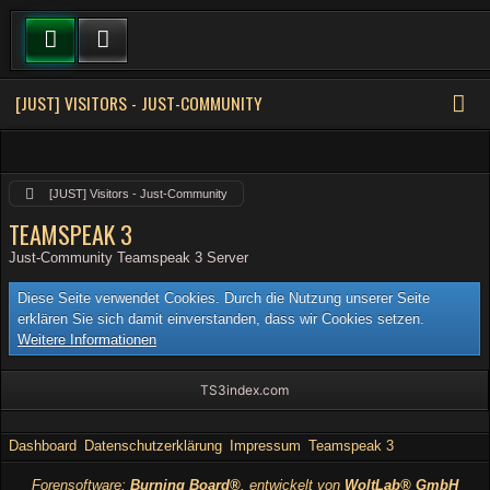
[JUST] VISITORS - JUST-COMMUNITY
[JUST] Visitors - Just-Community
TEAMSPEAK 3
Just-Community Teamspeak 3 Server
Diese Seite verwendet Cookies. Durch die Nutzung unserer Seite
erklären Sie sich damit einverstanden, dass wir Cookies setzen.
Weitere Informationen
TS3index.com
Dashboard
Datenschutzerklärung
Impressum
Teamspeak 3
Forensoftware:
Burning Board®
, entwickelt von
WoltLab® GmbH