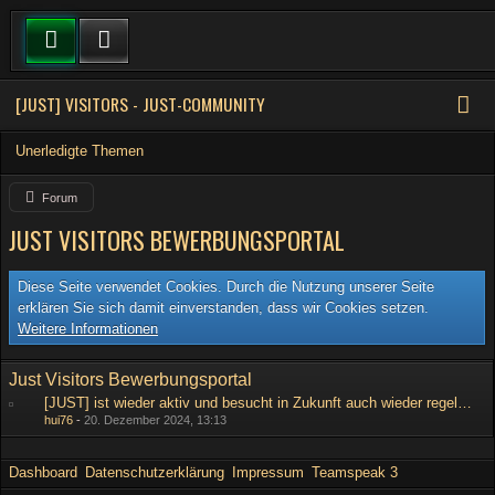
[JUST] VISITORS - JUST-COMMUNITY
Unerledigte Themen
Forum
JUST VISITORS BEWERBUNGSPORTAL
Diese Seite verwendet Cookies. Durch die Nutzung unserer Seite
erklären Sie sich damit einverstanden, dass wir Cookies setzen.
Weitere Informationen
Just Visitors Bewerbungsportal
[JUST] ist wieder aktiv und besucht in Zukunft auch wieder regelmäßig Provinzen!!!
hui76
-
20. Dezember 2024, 13:13
Dashboard
Datenschutzerklärung
Impressum
Teamspeak 3