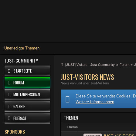
Unerledigte Themen
JUST-COMMUNITY
[JUST] Visitors - Just-Community
»
Forum
»
J
STARTSEITE
JUST-VISITORS NEWS
FORUM
News von und über Just-Visitors
MILITÄRPERSONAL
Diese Seite verwendet Cookies. Du
Weitere Informationen
GALERIE
THEMEN
FILEBASE
Thema
SPONSORS
Angepinnt