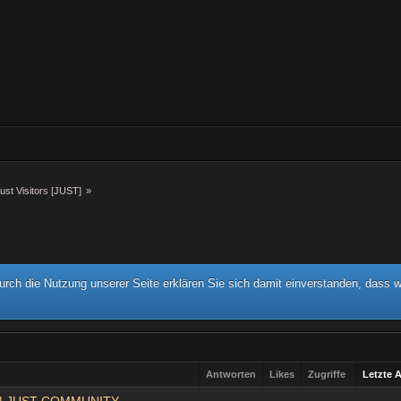
ust Visitors [JUST]
»
rch die Nutzung unserer Seite erklären Sie sich damit einverstanden, dass w
Antworten
Likes
Zugriffe
Letzte 