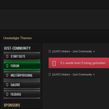
Unerledigte Themen
JUST-COMMUNITY
[JUST] Visitors - Just-Community
»
STARTSEITE
Es wurde kein Eintrag gefunden.
FORUM
MILITÄRPERSONAL
[JUST] Visitors - Just-Community
»
GALERIE
FILEBASE
SPONSORS