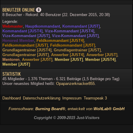
BENUTZER ONLINE
8
8 Besucher - Rekord: 40 Benutzer (
22. Dezember 2015, 20:38
)
Legende:
Webmaster
Hauptkommandant
Kommandant [JU5T]
Kommandant [JUST4]
Vize-Kommandant [JUST4]
Vize-Kommandant [JUST]
Vize-Kommandant [JU5T]
Honored Member
Feldkommandant [JUST4]
Feldkommandant [JUST]
Feldkommandant [JU5T]
Grundlagentrainer [JUST4]
Grundlagentrainer [JUST]
Grundlagentrainer [JU5T]
Anwerber [JUST4]
Anwerber [JUST]
Mentoren
Anwerber [JU5T]
Member [JUST]
Member [JUST4]
Member [JU5T]
STATISTIK
45 Mitglieder - 1.376 Themen - 6.321 Beiträge (1,5 Beiträge pro Tag)
Unser neuestes Mitglied heißt:
Opapanzerknacker855
.
Dashboard
Datenschutzerklärung
Impressum
Teamspeak 3
Forensoftware:
Burning Board®
, entwickelt von
WoltLab® GmbH
Copyright © 2009-2015 Just-Visitors