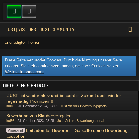
[JUST] VISITORS - JUST-COMMUNITY
Unerledigte Themen
Diese Seite verwendet Cookies. Durch die Nutzung unserer Seite
erklären Sie sich damit einverstanden, dass wir Cookies setzen.
Weitere Informationen
DIE LETZTEN 5 BEITRÄGE
[JUST] ist wieder aktiv und besucht in Zukunft auch wieder
regelmäßig Provinzen!!!
hui76
20. Dezember 2024, 13:13
Just Visitors Bewerbungsportal
Bewerbung von Blaubeerengelee
hui76
28. Oktober 2023, 08:28
Just Visitors Bewerbungsportal
Leitfaden für Bewerber - So sollte deine Bewerbung
Angepinnt
aussehen