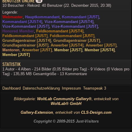
BENUTZER ONLINE
10
10 Besucher - Rekord: 40 Benutzer (
22. Dezember 2015, 20:38
)
Legende:
Webmaster
Hauptkommandant
Kommandant [JU5T]
Kommandant [JUST4]
Vize-Kommandant [JUST4]
Vize-Kommandant [JUST]
Vize-Kommandant [JU5T]
Honored Member
Feldkommandant [JUST4]
Feldkommandant [JUST]
Feldkommandant [JU5T]
Grundlagentrainer [JUST4]
Grundlagentrainer [JUST]
Grundlagentrainer [JU5T]
Anwerber [JUST4]
Anwerber [JUST]
Mentoren
Anwerber [JU5T]
Member [JUST]
Member [JUST4]
Member [JU5T]
STATISTIK
1 Autor - 4 Alben - 214 Bilder (0,05 Bilder pro Tag) - 9 Videos (0 Videos pro
Tag) - 135,85 MB Gesamtgröße - 13 Kommentare
Dashboard
Datenschutzerklärung
Impressum
Teamspeak 3
Bildergalerie:
WoltLab Community Gallery®
, entwickelt von
WoltLab® GmbH
Gallery-Extension
, entwickelt von
CLS-Design.com
Copyright © 2009-2015 Just-Visitors