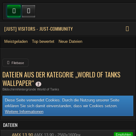
[JUST] VISITORS - JUST-COMMUNITY
Meistgeladen
Top bewertet
Neue Dateien
Filebase
DATEIEN AUS DER KATEGORIE „WORLD OF TANKS
WALLPAPER“
2
Bildschirmhintergründe World of Tanks
Diese Seite verwendet Cookies. Durch die Nutzung unserer Seite
erklären Sie sich damit einverstanden, dass wir Cookies setzen.
Weitere Informationen
DATEIEN
AMX 13 90
AMX 13 90 - 2560x1600px
Empfohlen