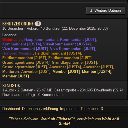
Weitere Dateien
BENUTZER ONLINE
10
10 Besucher - Rekord: 40 Benutzer (
22. Dezember 2015, 20:38
)
Legende:
Webmaster
Hauptkommandant
Kommandant [JU5T]
Kommandant [JUST4]
Vize-Kommandant [JUST4]
Vize-Kommandant [JUST]
Vize-Kommandant [JU5T]
Honored Member
Feldkommandant [JUST4]
Feldkommandant [JUST]
Feldkommandant [JU5T]
Grundlagentrainer [JUST4]
Grundlagentrainer [JUST]
Grundlagentrainer [JU5T]
Anwerber [JUST4]
Anwerber [JUST]
Mentoren
Anwerber [JU5T]
Member [JUST]
Member [JUST4]
Member [JU5T]
STATISTIK
1 Autor - 2 Dateien - 26,47 MB Gesamtgröße - 234.605 Downloads (59,74
Downloads pro Tag) - 0 Kommentare
Dashboard
Datenschutzerklärung
Impressum
Teamspeak 3
Filebase-Software:
WoltLab Filebase™
, entwickelt von
WoltLab®
GmbH