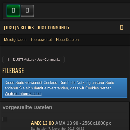
[JUST] VISITORS - JUST-COMMUNITY
Meistgeladen
Top bewertet
Neue Dateien
[JUST] Visitors - Just-Community
FILEBASE
Diese Seite verwendet Cookies. Durch die Nutzung unserer Seite
erklären Sie sich damit einverstanden, dass wir Cookies setzen.
Weitere Informationen
Vorgestellte Dateien
AMX 13 90
AMX 13 90 - 2560x1600px
Bambstyle
-
7. November 2015, 06:32