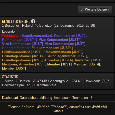
Weitere Dateien
BENUTZER ONLINE
1
1 Besucher - Rekord: 40 Benutzer (
22. Dezember 2015, 20:38
)
Legende:
Webmaster
Hauptkommandant
Kommandant [JU5T]
Kommandant [JUST4]
Vize-Kommandant [JUST4]
Vize-Kommandant [JUST]
Vize-Kommandant [JU5T]
Honored Member
Feldkommandant [JUST4]
Feldkommandant [JUST]
Feldkommandant [JU5T]
Grundlagentrainer [JUST4]
Grundlagentrainer [JUST]
Grundlagentrainer [JU5T]
Anwerber [JUST4]
Anwerber [JUST]
Mentoren
Anwerber [JU5T]
Member [JUST]
Member [JUST4]
Member [JU5T]
STATISTIK
1 Autor - 2 Dateien - 26,47 MB Gesamtgröße - 234.610 Downloads (59,71
Downloads pro Tag) - 0 Kommentare
Dashboard
Datenschutzerklärung
Impressum
Teamspeak 3
Filebase-Software:
WoltLab Filebase™
, entwickelt von
WoltLab®
GmbH