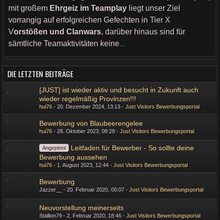
mit großem
Ehrgeiz im Teamplay
liegt unser Ziel
vorrangig auf erfolgreichen Gefechten in Tier X
V
orstößen und Clanwars
, darüber hinaus sind für
sämtliche Teamaktivitäten keine
…
DIE LETZTEN BEITRÄGE
[JUST] ist wieder aktiv und besucht in Zukunft auch
wieder regelmäßig Provinzen!!!
hui76
20. Dezember 2024, 13:13
Just Visitors Bewerbungsportal
Bewerbung von Blaubeerengelee
hui76
28. Oktober 2023, 08:28
Just Visitors Bewerbungsportal
Leitfaden für Bewerber - So sollte deine
Angepinnt
Bewerbung aussehen
hui76
1. August 2023, 12:44
Just Visitors Bewerbungsportal
Bewerbung
Jazzer__
20. Februar 2020, 00:07
Just Visitors Bewerbungsportal
Neuvorstellung meinerseits
Stallion79
2. Februar 2020, 18:46
Just Visitors Bewerbungsportal